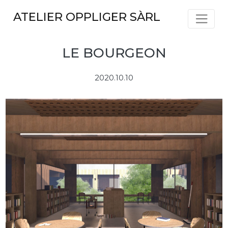
Skip
ATELIER OPPLIGER SÀRL
to
content
LE BOURGEON
2020.10.10